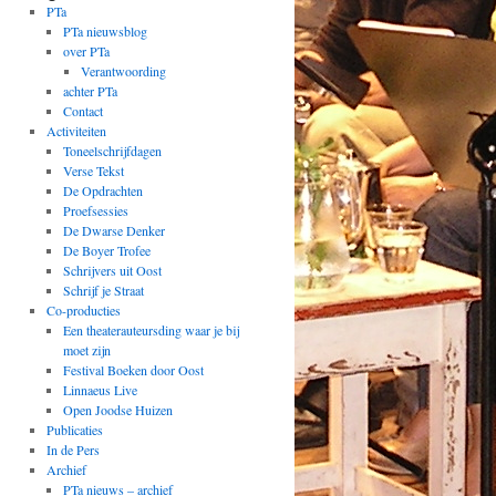
PTa
PTa nieuwsblog
over PTa
Verantwoording
achter PTa
Contact
Activiteiten
Toneelschrijfdagen
Verse Tekst
De Opdrachten
Proefsessies
De Dwarse Denker
De Boyer Trofee
Schrijvers uit Oost
Schrijf je Straat
Co-producties
Een theaterauteursding waar je bij
moet zijn
Festival Boeken door Oost
Linnaeus Live
Open Joodse Huizen
Publicaties
In de Pers
Archief
PTa nieuws – archief