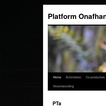
Ga
naar
Platform Onafhan
de
inhoud
Home
Activiteiten
Co-producties
Verantwoording
PTa