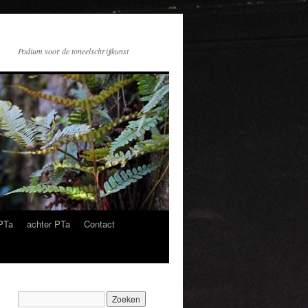
Podium voor de toneelschrijfkunst
PTa
achter PTa
Contact