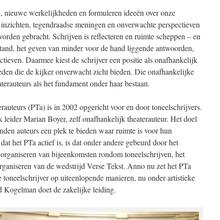
en, nieuwe werkelijkheden en formuleren ideeën over onze
inzichten, tegendraadse meningen en onverwachte perspectieven
t worden gebracht. Schrijven is reflecteren en ruimte scheppen – en
fstand, het geven van minder voor de hand liggende antwoorden,
ctieven. Daarmee kiest de schrijver een positie als onafhankelijk
eden die de kijker onverwacht zicht bieden. Die onafhankelijke
terauteurs als het fundament onder haar bestaan.
auteurs (PTa) is in 2002 opgericht voor en door toneelschrijvers.
tiek leider Marian Boyer, zelf onafhankelijk theaterauteur. Het doel
nden auteurs een plek te bieden waar ruimte is voor hun
at het PTa actief is, is dat onder andere gebeurd door het
t organiseren van bijeenkomsten rondom toneelschrijven, het
organiseren van de wedstrijd Verse Tekst. Anno nu zet het PTa
 toneelschrijver op uiteenlopende manieren, nu onder artistieke
d Kogelman doet de zakelijke leiding.