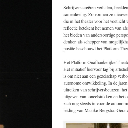
Schrijvers creëren verhalen, beeld
samenleving. Zo vormen ze nieuwe 
die in het theater voor het voetlich
reflectie betekent het nemen van a
het bieden van andersoortige perspe
denker, als schepper van mogelijkh
positie beschouwt het Platform Thea
Het Platform Onafhankelijke Theater
Het initiatief hiervoor lag bij artis
is om niet aan een gezelschap verbo
autonome ontwikkeling. In de jaren d
uitreiken van schrijversbeurzen, he
uitgeven van toneelstukken en het 
zich nog steeds in voor de autonome
leiding van Maaike Bergstra. Gerar