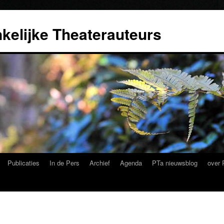
kelijke Theaterauteurs
Publicaties
In de Pers
Archief
Agenda
PTa nieuwsblog
over 