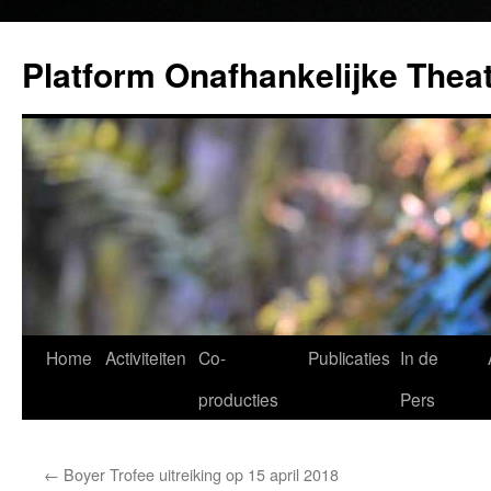
Ga
naar
Platform Onafhankelijke Thea
de
inhoud
Home
Activiteiten
Co-
Publicaties
In de
producties
Pers
←
Boyer Trofee uitreiking op 15 april 2018