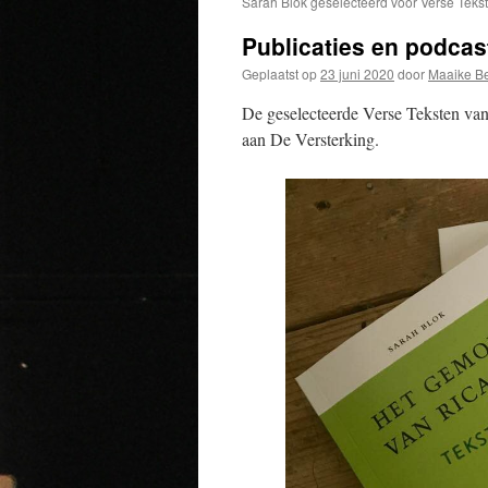
Sarah Blok geselecteerd voor Verse Teks
Publicaties en podcas
Geplaatst op
23 juni 2020
door
Maaike Be
De geselecteerde Verse Teksten va
aan De Versterking.