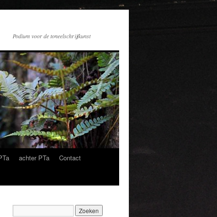
Podium voor de toneelschrijfkunst
PTa
achter PTa
Contact