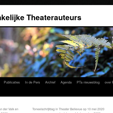
kelijke Theaterauteurs
Publicaties
In de Pers
Archief
Agenda
PTa nieuwsblog
over 
n der Valk en
Toneelschrijfdag in Theater Bellevue op 10 mei 2020