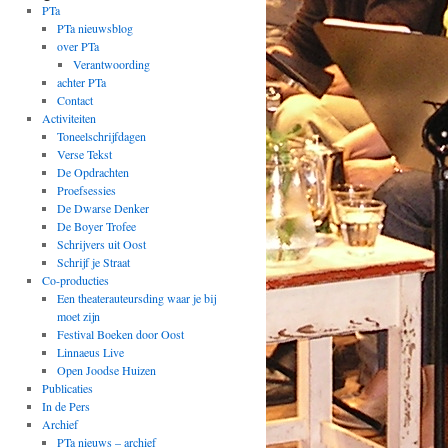
PTa
PTa nieuwsblog
over PTa
Verantwoording
achter PTa
Contact
Activiteiten
Toneelschrijfdagen
Verse Tekst
De Opdrachten
Proefsessies
De Dwarse Denker
De Boyer Trofee
Schrijvers uit Oost
Schrijf je Straat
Co-producties
Een theaterauteursding waar je bij
moet zijn
Festival Boeken door Oost
Linnaeus Live
Open Joodse Huizen
Publicaties
In de Pers
Archief
PTa nieuws – archief